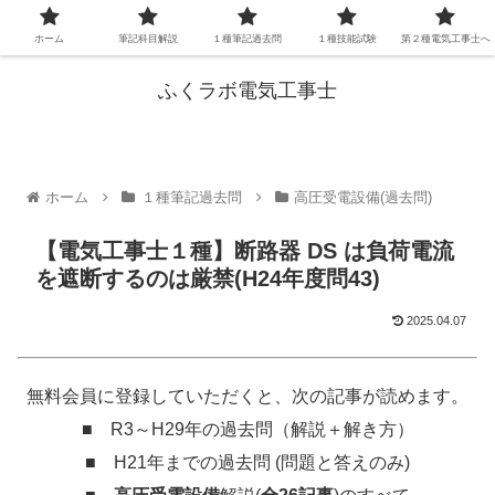
ホーム
筆記科目解説
１種筆記過去問
１種技能試験
第２種電気工事士へ
ふくラボ電気工事士
ホーム
１種筆記過去問
高圧受電設備(過去問)
【電気工事士１種】断路器 DS は負荷電流
を遮断するのは厳禁(H24年度問43)
2025.04.07
無料会員に登録していただくと、次の記事が読めます。
■ R3～H29年の過去問（解説＋解き方）
■ H21年までの過去問 (問題と答えのみ)