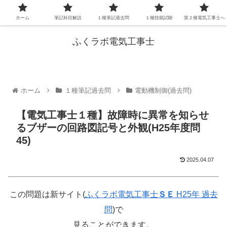
ホーム
筆記科目解説
１種筆記過去問
１種技能試験
第２種電気工事士へ
ふくラボ電気工事士
ホーム
１種筆記過去問
電動機制御(過去問)
【電気工事士１種】故障時に異常を知らせ
るブザーの回路図記号と外観(H25年度問
45)
2025.04.07
この問題は新サイト(
ふくラボ電気工事士
ＳＥ
H25年 過去
問
)で
見ることができます。