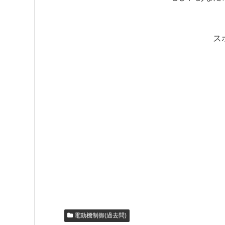
ス
電動機制御(過去問)