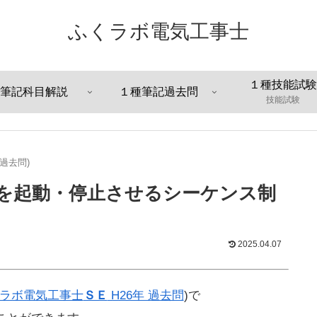
ふくラボ電気工事士
１種技能試験
筆記科目解説
１種筆記過去問
技能試験
過去問)
を起動・停止させるシーケンス制
2025.04.07
ラボ電気工事士
ＳＥ
H26年 過去問
)で