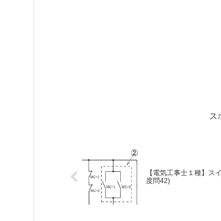
ス
【電気工事士１種】スイッ
度問42)