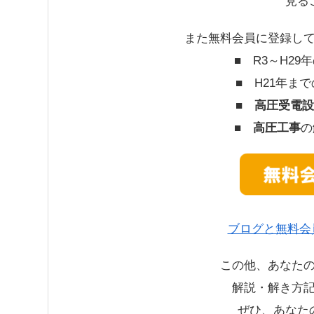
見る
また無料会員に登録し
■ R3～H2
■ H21年ま
■
高圧受電設
■
高圧工事
の
ブログと無料会
この他、あなた
解説・解き方
ぜひ、あなた