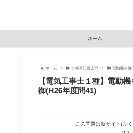
ホーム
ホーム
１種筆記過去問
電動機制御(
【電気工事士１種】電動機
御(H26年度問41)
この問題は新サイト(
ふく