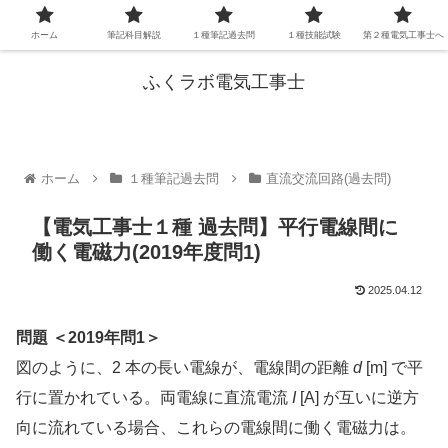
ホーム
筆記科目解説
１種筆記過去問
１種技能試験
第２種電気工事士へ
ふくラボ電気工事士
ホーム
１種筆記過去問
直流交流回路(過去問)
【電気工事士１種 過去問】平行電線間に
働く電磁力(2019年度問1)
2025.04.12
問題 ＜2019年問1＞
図のように、2 本の長い電線が、電線間の距離
d
[m] で平
行に置かれている。両電線に直流電流
I
[A] が互いに逆方
向に流れている場合、これらの電線間に働く電磁力は。