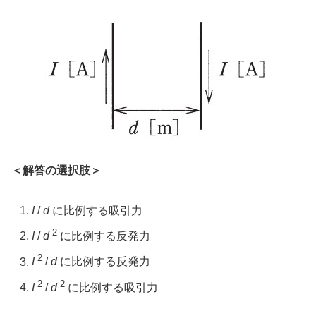
＜解答の選択肢＞
I
/
d
に比例する吸引力
2
I
/
d
に比例する反発力
2
I
/
d
に比例する反発力
2
2
I
/
d
に比例する吸引力