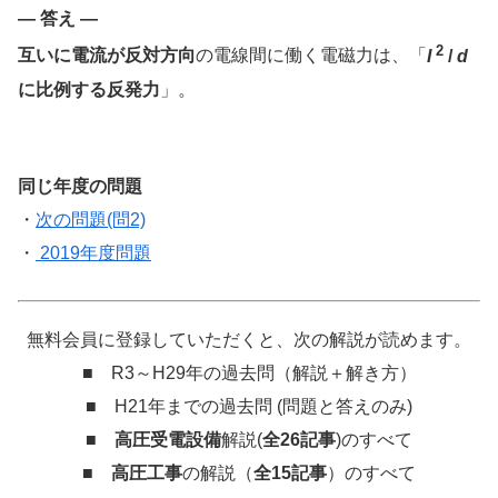
— 答え —
2
互いに電流が反対方向
の電線間に働く電磁力は、「
I
/
d
に比例する反発力
」。
同じ年度の問題
・
次の問題(問2)
・
2019年度問題
無料会員に登録していただくと、次の解説が読めます。
■ R3～H29年の過去問（解説＋解き方）
■ H21年までの過去問 (問題と答えのみ)
■
高圧受電設備
解説(
全26記事
)のすべて
■
高圧工事
の解説（
全15記事
）のすべて