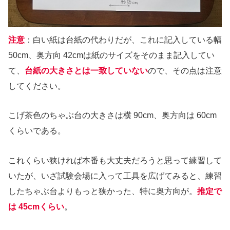
注意
：白い紙は台紙の代わりだが、これに記入している幅
50cm、奥方向 42cmは紙のサイズをそのまま記入してい
て、
台紙の大きさとは一致していない
ので、その点は注意
してください。
こげ茶色のちゃぶ台の大きさは横 90cm、奥方向は 60cm
くらいである。
これくらい狭ければ本番も大丈夫だろうと思って練習して
いたが、いざ試験会場に入って工具を広げてみると、練習
したちゃぶ台よりもっと狭かった、特に奥方向が。
推定で
は 45cmくらい
。