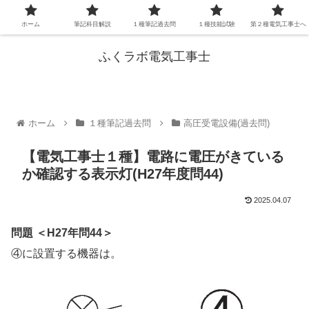
ホーム
筆記科目解説
１種筆記過去問
１種技能試験
第２種電気工事士へ
ふくラボ電気工事士
ホーム
１種筆記過去問
高圧受電設備(過去問)
【電気工事士１種】電路に電圧がきている
か確認する表示灯(H27年度問44)
2025.04.07
問題 ＜H27年問44＞
④に設置する機器は。