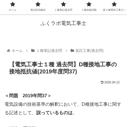
ホーム
筆記科目解説
１種筆記過去問
１種技能試験
第２種電気工事士へ
ふくラボ電気工事士
ホーム
１種筆記過去問
低圧工事(過去問)
【電気工事士１種 過去問】D種接地工事の
接地抵抗値(2019年度問37)
2025.04.12
＜問題 2019年問37＞
電気設備の技術基準の解釈において、D種接地工事に関す
る記述として、
誤っているものは
。