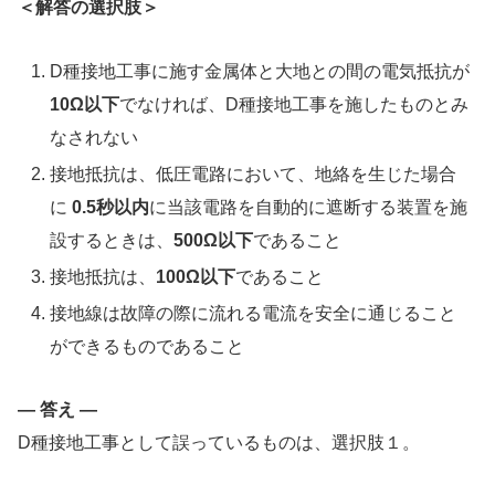
＜解答の選択肢＞
D種接地工事に施す金属体と大地との間の電気抵抗が
10Ω以下
でなければ、D種接地工事を施したものとみ
なされない
接地抵抗は、低圧電路において、地絡を生じた場合
に
0.5秒以内
に当該電路を自動的に遮断する装置を施
設するときは、
500Ω以下
であること
接地抵抗は、
100Ω以下
であること
接地線は故障の際に流れる電流を安全に通じること
ができるものであること
— 答え —
D種接地工事として誤っているものは、選択肢１。