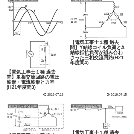
【電気工事士１種 過去
問】Y結線コイル負荷とΔ
結線抵抗負荷が組み合わ
さった三相交流回路(H21
年度問4)
【電気工事士１種 過去
問】単相交流回路の電圧
波形・電流波形と力率
(H21年度問3)
2019.07.15
2019.07.15
直流交流回路(過去問)
直流交流回路(過去問)
【電気工事士１種 過去