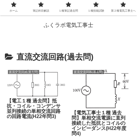
ホーム
筆記科目解説
１種筆記過去問
１種技能試験
第２種電気工事士へ
ふくラボ電気工事士
直流交流回路(過去問)
直流交流回路(過去問)
直流交流回路(過去問)
【電工１種 過去問】抵
抗・コイル・コンデンサ
並列接続の単相交流回路
【電気工事士１種 過去
の回路電流(H22年問3)
問】単相交流電源に直列
接続した抵抗とコイルの
インピーダンス(H22年度
問4)