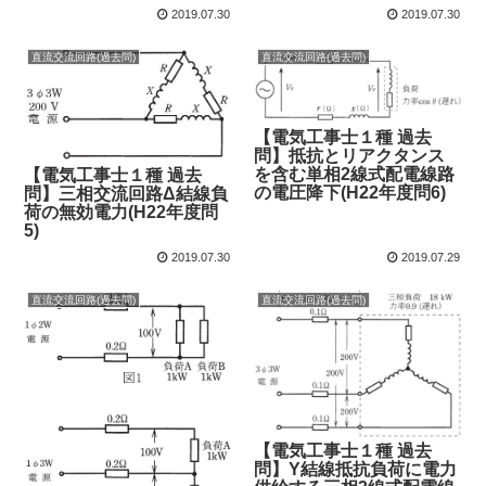
2019.07.30
2019.07.30
直流交流回路(過去問)
直流交流回路(過去問)
【電気工事士１種 過去
問】抵抗とリアクタンス
を含む単相2線式配電線路
【電気工事士１種 過去
の電圧降下(H22年度問6)
問】三相交流回路Δ結線負
荷の無効電力(H22年度問
5)
2019.07.30
2019.07.29
直流交流回路(過去問)
直流交流回路(過去問)
【電気工事士１種 過去
問】Y結線抵抗負荷に電力