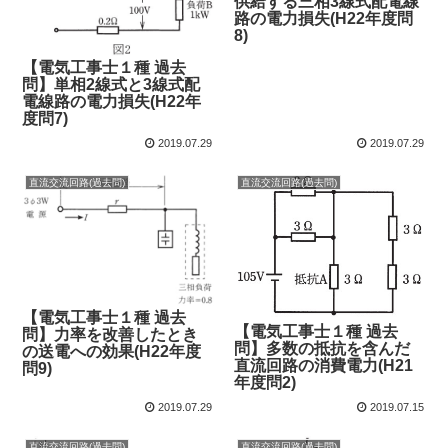
供給する三相3線式配電線
路の電力損失(H22年度問
8)
【電気工事士１種 過去
問】単相2線式と3線式配
電線路の電力損失(H22年
度問7)
2019.07.29
2019.07.29
直流交流回路(過去問)
直流交流回路(過去問)
【電気工事士１種 過去
【電気工事士１種 過去
問】力率を改善したとき
問】多数の抵抗を含んだ
の送電への効果(H22年度
直流回路の消費電力(H21
問9)
年度問2)
2019.07.29
2019.07.15
直流交流回路(過去問)
直流交流回路(過去問)